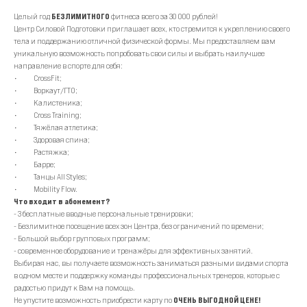
Целый год
БЕЗЛИМИТНОГО
фитнеса всего за 30 000 рублей!
Центр Силовой Подготовки приглашает всех, кто стремится к укреплению своего
тела и поддержанию отличной физической формы. Мы предоставляем вам
уникальную возможность попробовать свои силы и выбрать наилучшее
направление в спорте для себя:
• CrossFit;
• Воркаут/ГТО;
• Калистеника;
• Cross Training;
• Тяжёлая атлетика;
• Здоровая спина;
• Растяжка;
• Барре;
• Танцы All Styles;
• Mobility Flow.
Что входит в абонемент?
- 3 бесплатные вводные персональные тренировки;
- Безлимитное посещение всех зон Центра, без ограничений по времени;
- Большой выбор групповых программ;
- современное оборудование и тренажёры для эффективных занятий.
Выбирая нас, вы получаете возможность заниматься разными видами спорта
в одном месте и поддержку команды профессиональных тренеров, которые с
радостью придут к Вам на помощь.
Не упустите возможность приобрести карту по
ОЧЕНЬ ВЫГОДНОЙ ЦЕНЕ!